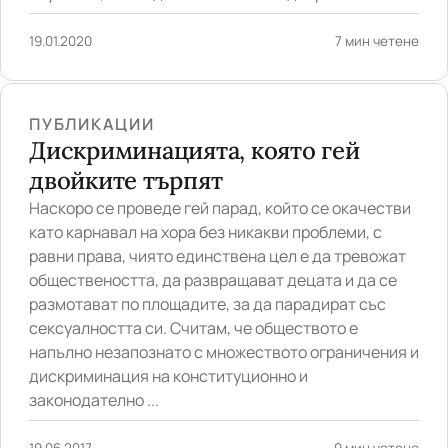
19.01.2020
7 мин четене
ПУБЛИКАЦИИ
Дискриминацията, която гей
двойките търпят
Наскоро се проведе гей пaрад, който се окачестви
като карнавал на хора без никакви проблеми, с
равни права, чиято единствена цел е да тревожат
обществеността, да развращават децата и да се
размотават по площадите, за да парадират със
сексуалността си. Считам, че обществото е
напълно незапознато с множеството ограничения и
дискриминация на конституционно и
законодателно ...
19.06.2017
9 мин четене