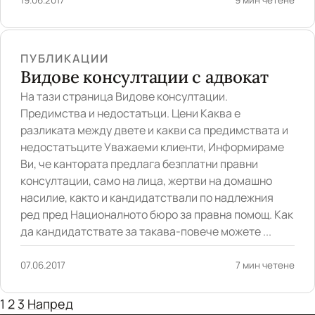
ПУБЛИКАЦИИ
Видове консултации с адвокат
На тази страница Видове консултации.
Предимства и недостатъци. Цени Каква е
разликата между двете и какви са предимствата и
недостатъците Уважаеми клиенти, Информираме
Ви, че кантората предлага безплатни правни
консултации, само на лица, жертви на домашно
насилие, както и кандидатствали по надлежния
ред пред Националното бюро за правна помощ. Как
да кандидатствате за такава-повече можете ...
07.06.2017
7 мин четене
1
2
3
Напред