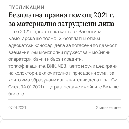
ПУБЛИКАЦИИ
Безплатна правна помощ 2021 г.
за материално затруднени лица
През 2021г. адвокатска кантора Валентина
Каменарска ще поеме 12, безплатни откъм
адвокатски хонорар, дела за погасени по давност
вземания към монополни дружества – мобилни
оператори, банки и бързи кредити,
топлофикациите, ВИК, ЧЕЗ, както и суми цедирани
на колектори, включително и присъдени суми, за
които има образувани изпълнителни дела при ЧСИ.
След 04.01.2021 г. ще разгледаме имейлите Ви и ще
бъдете ...
07.01.2021
2 мин четене