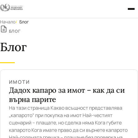
Начало
Блог
БЛОГ
Блог
ИМОТИ
Дадох капаро за имот – как да си
върна парите
На тази страница Какво всъщност представлява
„капарото“ при покупка на имот Най-честият
сценарий – плащате, но сделка няма Кога губите
капарото Кога имате право да си върнете капарото
Най-голямата грешка – плащане без проверка на