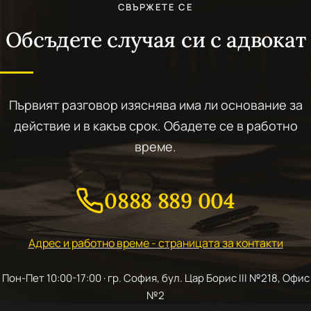
СВЪРЖЕТЕ СЕ
Обсъдете случая си с адвокат
Първият разговор изяснява има ли основание за
действие и в какъв срок. Обадете се в работно
време.
0888 889 004
Адрес и работно време - страницата за контакти
Пон-Пет 10:00-17:00 · гр. София, бул. Цар Борис III №218, Офис
№2