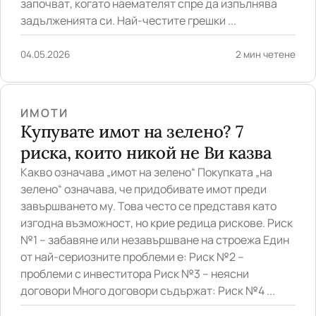
започват, когато наемателят спре да изпълнява
задълженията си. Най-честите грешки ...
04.05.2026
2 мин четене
ИМОТИ
Купувате имот на зелено? 7
риска, които никой не Ви казва
Какво означава „имот на зелено“ Покупката „на
зелено“ означава, че придобивате имот преди
завършването му. Това често се представя като
изгодна възможност, но крие редица рискове. Риск
№1 – забавяне или незавършване на строежа Един
от най-сериозните проблеми е: Риск №2 –
проблеми с инвеститора Риск №3 – неясни
договори Много договори съдържат: Риск №4 ...