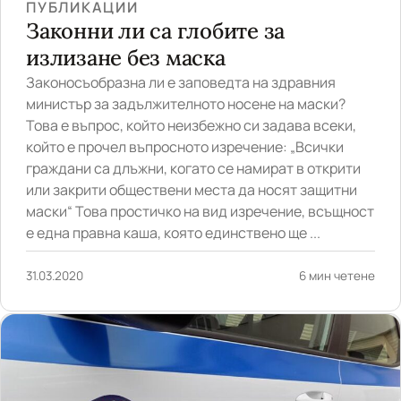
ПУБЛИКАЦИИ
Законни ли са глобите за
излизане без маска
Законосъобразна ли е заповедта на здравния
министър за задължителното носене на маски?
Това е въпрос, който неизбежно си задава всеки,
който е прочел въпросното изречение: „Всички
граждани са длъжни, когато се намират в открити
или закрити обществени места да носят защитни
маски“ Това простичко на вид изречение, всъщност
е една правна каша, която единствено ще ...
31.03.2020
6 мин четене