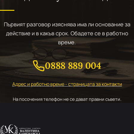
Първият разговор изяснява има ли основание за
действие и в какъв срок. Обадете се в работно
време.
0888 889 004
Адрес и работно време - страницата за контакти
На посочения телефон не се дават правни съвети.