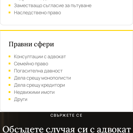
Заместващо съгласие за пътуване
Наследствено право
Правни сфери
Консултации с адвокат
Семейно право
Погасителна давност
Дела срещу монополисти
Дела срещу кредитори
Недвижими имоти
Други
СВЪРЖЕТЕ СЕ
Обсъдете случая си с адвокат