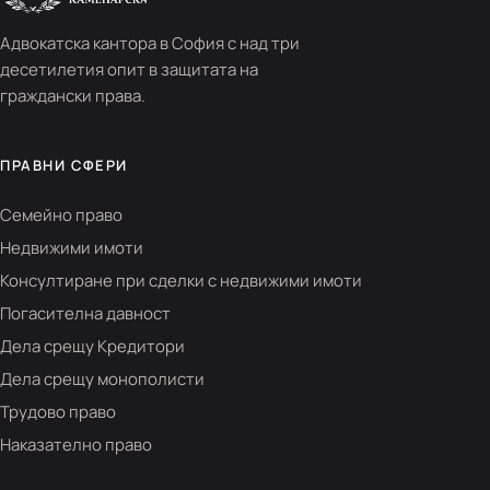
Адвокатска кантора в София с над три
десетилетия опит в защитата на
граждански права.
ПРАВНИ СФЕРИ
Семейно право
Недвижими имоти
Консултиране при сделки с недвижими имоти
Погасителна давност
Дела срещу Кредитори
Дела срещу монополисти
Трудово право
Наказателно право