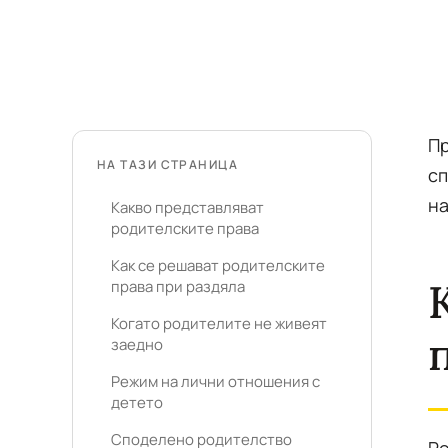
Пр
НА ТАЗИ СТРАНИЦА
сп
на
Какво представляват
родителските права
Как се решават родителските
права при раздяла
Когато родителите не живеят
заедно
Режим на лични отношения с
детето
Споделено родителство