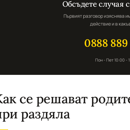
Обсъдете случая с
Първият разговор изяснява им
действие и в какъв
0888 889
Пон - Пет 10:00 - 
Как се решават родит
при раздяла