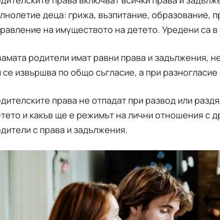
дителските права включват всички права и задъл
лнолетие деца: грижа, възпитание, образование, 
равление на имуществото на детето. Уредени са в 
амата родители имат равни права и задължения, н
 се извършва по общо съгласие, а при разногласие 
дителските права не отпадат при развод или раздя
тето и какъв ще е режимът на лични отношения с д
дители с права и задължения.