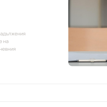
 задължения
е на
дневния