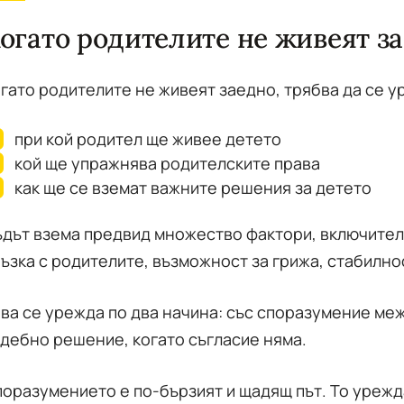
огато родителите не живеят з
гато родителите не живеят заедно, трябва да се у
при кой родител ще живее детето
кой ще упражнява родителските права
как ще се вземат важните решения за детето
дът взема предвид множество фактори, включител
ъзка с родителите, възможност за грижа, стабилно
ва се урежда по два начина: със споразумение меж
дебно решение, когато съгласие няма.
оразумението е по-бързият и щадящ път. То уреж