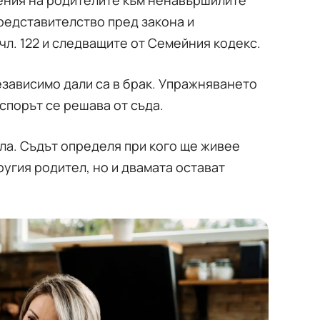
жения на родителите към ненавършилите
представителство пред закона и
чл. 122 и следващите от Семейния кодекс.
езависимо дали са в брак. Упражняването
спорът се решава от съда.
ла. Съдът определя при кого ще живее
ругия родител, но и двамата остават