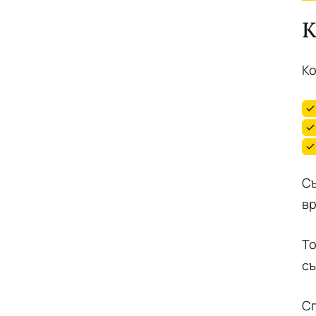
К
Ко
Съ
вр
То
съ
Сп