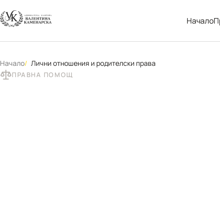
Начало
П
Начало
Лични отношения и родителски права
ПРАВНА ПОМОЩ
Родителски п
лични отноше
дете - адвока