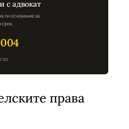
и с адвокат
а ли основание за
 срок.
 004
17:00
елските права