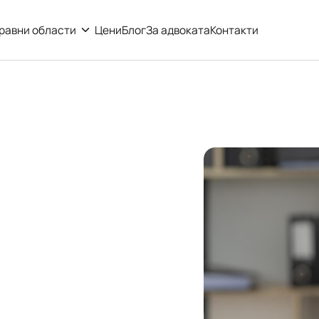
равни области
Цени
Блог
За адвоката
Контакти
рава и
ния с
т в