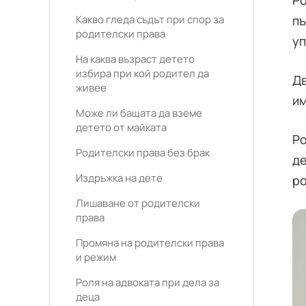
Ро
Какво гледа съдът при спор за
пъ
родителски права
уп
На каква възраст детето
избира при кой родител да
Дв
живее
им
Може ли бащата да вземе
детето от майката
Ро
Родителски права без брак
де
Издръжка на дете
ро
Лишаване от родителски
права
Промяна на родителски права
и режим
Роля на адвоката при дела за
деца