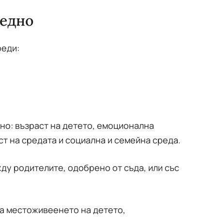
аедно
реди:
но: възраст на детето, емоционална
ст на средата и социална и семейна среда.
ду родителите, одобрено от съда, или със
да местоживеенето на детето,