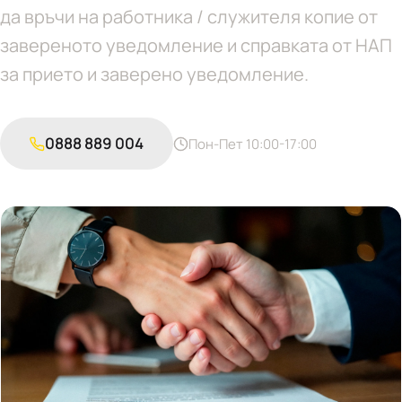
да връчи на работника / служителя копие от
завереното уведомление и справката от НАП
за прието и заверено уведомление.
0888 889 004
Пон-Пет 10:00-17:00