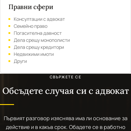
Правни сфери
Консултации с адвокат
Семейно право
Погасителна давност
Дела срещу монополисти
Дела срещу кредитори
Недвижими имоти
Други
СВЪРЖЕТЕ СЕ
Обсъдете случая си с адвокат
Първият разговор изяснява има ли основание за
действие и в какъв срок. Обадете се в работно