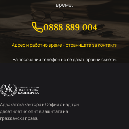
време.
0888 889 004
Адрес и работно време - страницата за контакти
На посочения телефон не се дават правни съвети.
Адвокатска кантора в София с над три
десетилетия опит в защитата на
граждански права.