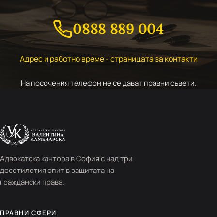
0888 889 004
Адрес и работно време - страницата за контакти
На посочения телефон не се дават правни съвети.
Адвокатска кантора в София с над три
десетилетия опит в защитата на
граждански права.
ПРАВНИ СФЕРИ