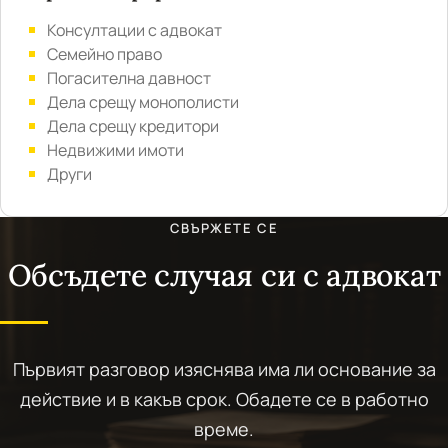
Консултации с адвокат
Семейно право
Погасителна давност
Дела срещу монополисти
Дела срещу кредитори
Недвижими имоти
Други
СВЪРЖЕТЕ СЕ
Обсъдете случая си с адвокат
Първият разговор изяснява има ли основание за
действие и в какъв срок. Обадете се в работно
време.