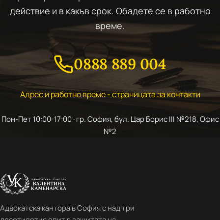
действие и в какъв срок. Обадете се в работно
време.
0888 889 004
Адрес и работно време - страницата за контакти
Пон-Пет 10:00-17:00 · гр. София, бул. Цар Борис III №218, Офис
№2
Адвокатска кантора в София с над три
десетилетия опит в защитата на