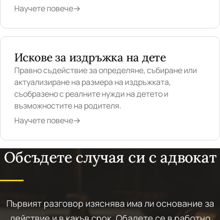
Научете повече
→
Искове за издръжка на дете
Правно съдействие за определяне, събиране или
актуализиране на размера на издръжката,
съобразено с реалните нужди на детето и
възможностите на родителя.
Научете повече
→
Обсъдете случая си с адвокат
Първият разговор изяснява има ли основание за
действие и в какъв срок. Обадете се в работно