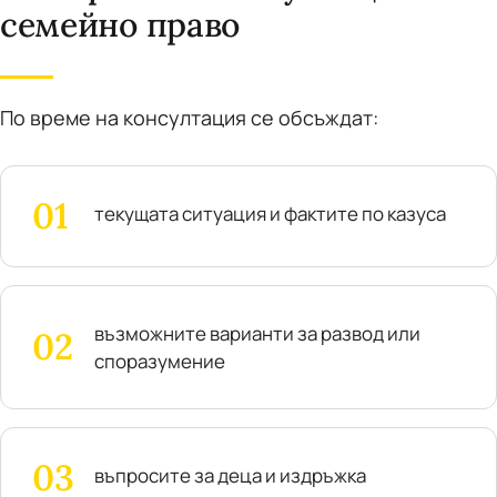
семейно право
По време на консултация се обсъждат:
текущата ситуация и фактите по казуса
възможните варианти за развод или
споразумение
въпросите за деца и издръжка