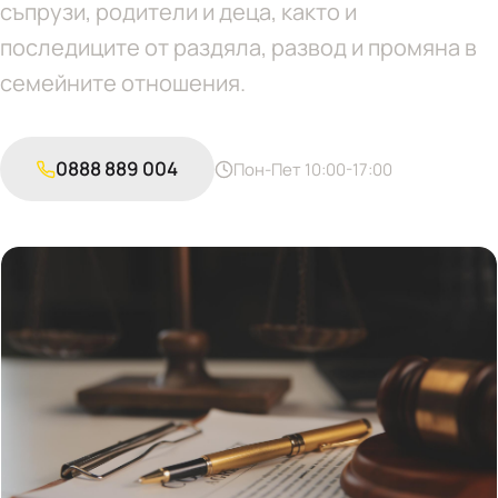
съпрузи, родители и деца, както и
последиците от раздяла, развод и промяна в
семейните отношения.
0888 889 004
Пон-Пет 10:00-17:00