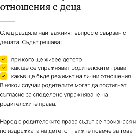
отношения с деца
След раздяла най-важният въпрос е свързан с
децата. Съдът решава:
при кого ще живее детето
как ще се упражняват родителските права
какъв ще бъде режимът на лични отношения
В някои случаи родителите могат да постигнат
съгласие за споделено упражняване на
родителските права.
Наред с родителските права съдът се произнася и
по издръжката на детето — вижте повече за това