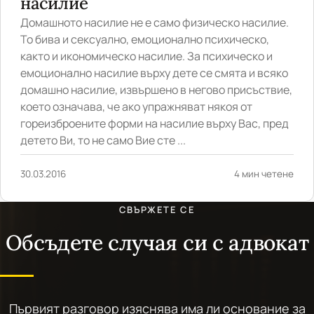
насилие
Домашното насилие не е само физическо насилие.
То бива и сексуално, емоционално психическо,
както и икономическо насилие. За психическо и
емоционално насилие върху дете се смята и всяко
домашно насилие, извършено в негово присъствие,
което означава, че ако упражняват някоя от
гореизброените форми на насилие върху Вас, пред
детето Ви, то не само Вие сте ...
30.03.2016
4 мин четене
СВЪРЖЕТЕ СЕ
Обсъдете случая си с адвокат
Първият разговор изяснява има ли основание за