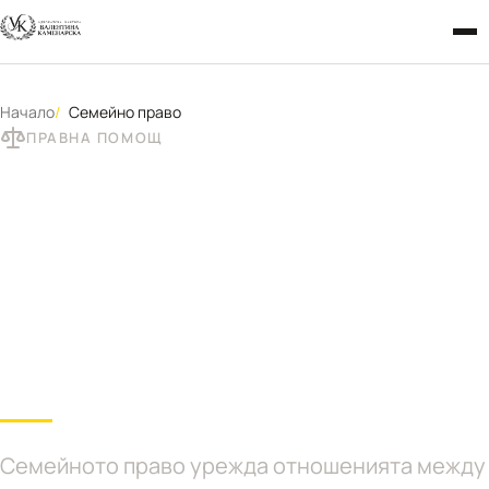
Начало
Семейно право
ПРАВНА ПОМОЩ
Семейно право –
адвокат в София при
развод, деца и семейни
спорове
Семейното право урежда отношенията между