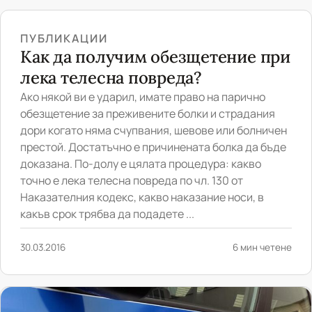
ПУБЛИКАЦИИ
Как да получим обезщетение при
лека телесна повреда?
Ако някой ви е ударил, имате право на парично
обезщетение за преживените болки и страдания
дори когато няма счупвания, шевове или болничен
престой. Достатъчно е причинената болка да бъде
доказана. По-долу е цялата процедура: какво
точно е лека телесна повреда по чл. 130 от
Наказателния кодекс, какво наказание носи, в
какъв срок трябва да подадете ...
30.03.2016
6 мин четене