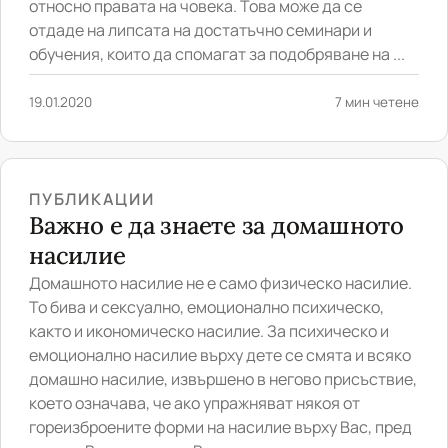
относно правата на човека. Това може да се
отдаде на липсата на достатъчно семинари и
обучения, които да спомагат за подобряване на ...
19.01.2020
7 мин четене
ПУБЛИКАЦИИ
Важно е да знаете за домашното
насилие
Домашното насилие не е само физическо насилие.
То бива и сексуално, емоционално психическо,
както и икономическо насилие. За психическо и
емоционално насилие върху дете се смята и всяко
домашно насилие, извършено в негово присъствие,
което означава, че ако упражняват някоя от
гореизброените форми на насилие върху Вас, пред