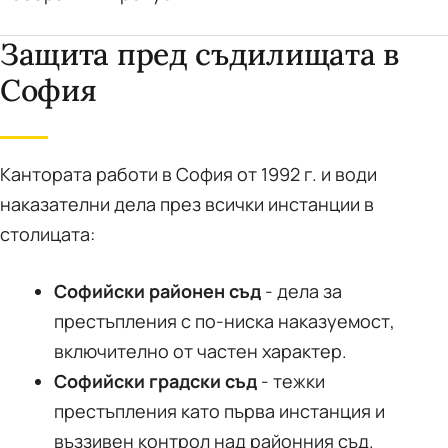
Защита пред съдилищата в
София
Кантората работи в София от 1992 г. и води
наказателни дела през всички инстанции в
столицата:
Софийски районен съд
- дела за
престъпления с по-ниска наказуемост,
включително от частен характер.
Софийски градски съд
- тежки
престъпления като първа инстанция и
въззивен контрол над районния съд.