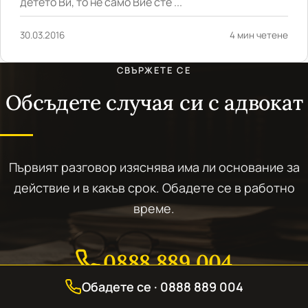
детето Ви, то не само Вие сте ...
30.03.2016
4 мин четене
СВЪРЖЕТЕ СЕ
Обсъдете случая си с адвокат
Първият разговор изяснява има ли основание за
действие и в какъв срок. Обадете се в работно
време.
0888 889 004
Обадете се · 0888 889 004
Адрес и работно време - страницата за контакти