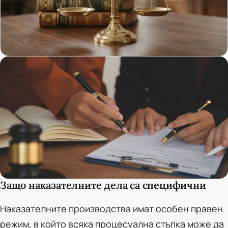
Защо наказателните дела са специфични
Наказателните производства имат особен правен
режим, в който всяка процесуална стъпка може да