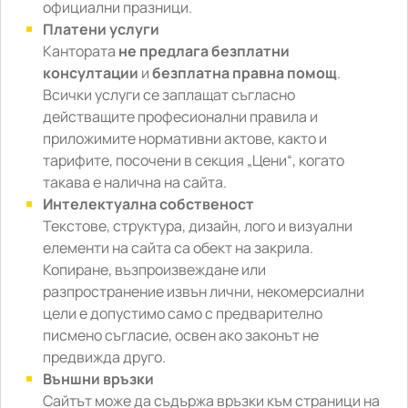
официални празници.
Платени услуги
Кантората
не предлага безплатни
консултации
и
безплатна правна помощ
.
Всички услуги се заплащат съгласно
действащите професионални правила и
приложимите нормативни актове, както и
тарифите, посочени в секция „Цени“, когато
такава е налична на сайта.
Интелектуална собственост
Текстове, структура, дизайн, лого и визуални
елементи на сайта са обект на закрила.
Копиране, възпроизвеждане или
разпространение извън лични, некомерсиални
цели е допустимо само с предварително
писмено съгласие, освен ако законът не
предвижда друго.
Външни връзки
Сайтът може да съдържа връзки към страници на