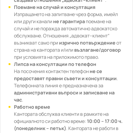
създава отношения „адвокат–клиент“
.
Поемане на случай и консултация
Изпращането на запитване чрез форма, имейл
или други канали
не гарантира
поемане на
случай и не поражда автоматично адвокатско
обслужване. Отношения „адвокат–клиент“
възникват само при
изрично потвърждение
от
страна на кантората и/или
възлагане/договор
при условията на приложимото право.
Липса на консултации по телефон
На посочения контактен телефон
не се
предоставят правни съвети и консултации
.
Телефонната линия е предназначена за
административни въпроси и записване на
час
.
Работно време
Кантората обслужва клиенти в рамките на
официалното си работно време:
10:00 – 17:00 ч.
(понеделник – петък)
. Кантората не работи в