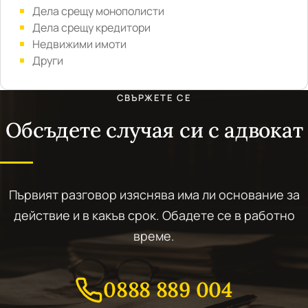
Дела срещу монополисти
Дела срещу кредитори
Недвижими имоти
Други
СВЪРЖЕТЕ СЕ
Обсъдете случая си с адвокат
Първият разговор изяснява има ли основание за
действие и в какъв срок. Обадете се в работно
време.
0888 889 004