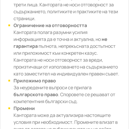
трети лица. Кантората не носи отговорност за
съдържанието, политиките и практиките на тези
страници.
Ограничение на отговорността
Кантората полага разумни усилия
информацията да е точна и актуална, но
не
гарантира
пълнота, непрекъсната достъпност
или приложимост към конкретен казус.
Кантората не носи отговорност за вреди,
произтичащи от използването на съдържанието
като заместител на индивидуален правен съвет.
Приложимо право
За неуредените въпроси се прилага
българското право
. Споровете се решават от
компетентния български съд.
Промени
Кантората може да актуализира настоящите
условия при необходимост. Промените влизат в