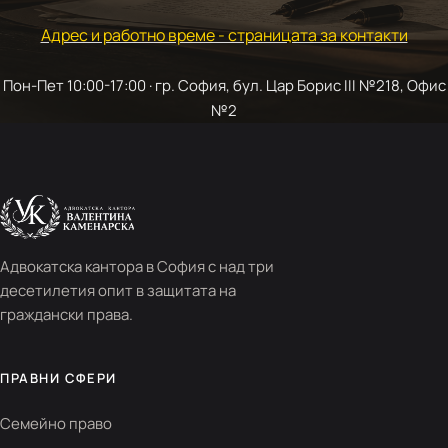
Адрес и работно време - страницата за контакти
Пон-Пет 10:00-17:00 · гр. София, бул. Цар Борис III №218, Офис
№2
Адвокатска кантора в София с над три
десетилетия опит в защитата на
граждански права.
ПРАВНИ СФЕРИ
Семейно право