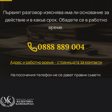
Първият разговор изяснява има ли основание за
действие и в какъв срок. Обадете се в работно
време.
0888 889 004
Адрес и работно време - страницата за контакти
На посочения телефон не се дават правни съвети.