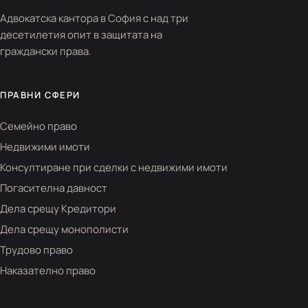
Адвокатска кантора в София с над три
десетилетия опит в защитата на
граждански права.
ПРАВНИ СФЕРИ
Семейно право
Недвижими имоти
Консултиране при сделки с недвижими имоти
Погасителна давност
Дела срещу Кредитори
Дела срещу монополисти
Трудово право
Наказателно право