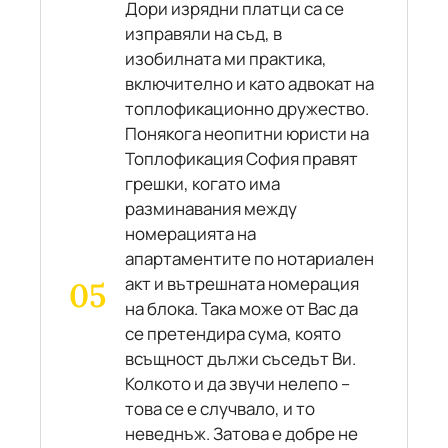
Дори изрядни платци са се
изправяли на съд, в
изобилната ми практика,
включително и като адвокат на
топлофикационно дружество.
Понякога неопитни юристи на
Топлофикация София правят
грешки, когато има
разминавания между
номерацията на
апартаментите по нотариален
акт и вътрешната номерация
на блока. Така може от Вас да
се претендира сума, която
всъщност дължи съседът Ви.
Колкото и да звучи нелепо –
това се е случвало, и то
неведнъж. Затова е добре не