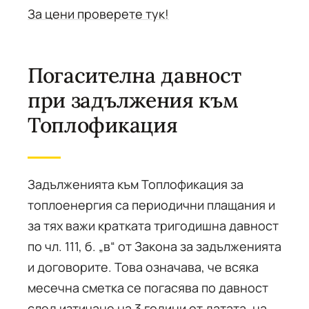
За цени проверете тук!
Погасителна давност
при задължения към
Топлофикация
Задълженията към Топлофикация за
топлоенергия са периодични плащания и
за тях важи кратката тригодишна давност
по чл. 111, б. „в“ от Закона за задълженията
и договорите. Това означава, че всяка
месечна сметка се погасява по давност
след изтичане на 3 години от датата, на