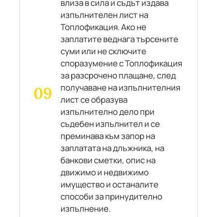
влиза в сила и съдът издава
изпълнителен лист на
Топлофикация. Ако не
заплатите веднага търсените
суми или не сключите
споразумение с Топлофикация
за разсрочено плащане, след
получаване на изпълнителния
лист се образува
изпълнително дело при
съдебен изпълнител и се
преминава към запор на
заплатата на длъжника, на
банкови сметки, опис на
движимо и недвижимо
имущество и останалите
способи за принудително
изпълнение.