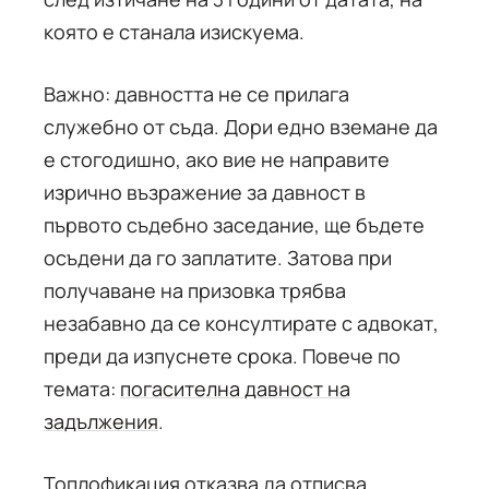
която е станала изискуема.
Важно: давността не се прилага
служебно от съда. Дори едно вземане да
е стогодишно, ако вие не направите
изрично възражение за давност в
първото съдебно заседание, ще бъдете
осъдени да го заплатите. Затова при
получаване на призовка трябва
незабавно да се консултирате с адвокат,
преди да изпуснете срока. Повече по
темата:
погасителна давност на
задължения
.
Топлофикация отказва да отписва