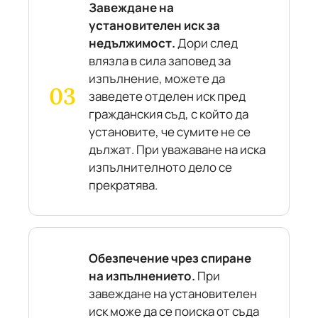
Завеждане на
установителен иск за
недължимост.
Дори след
влязла в сила заповед за
изпълнение, можете да
заведете отделен иск пред
гражданския съд, с който да
установите, че сумите не се
дължат. При уважаване на иска
изпълнителното дело се
прекратява.
Обезпечение чрез спиране
на изпълнението.
При
завеждане на установителен
иск може да се поиска от съда