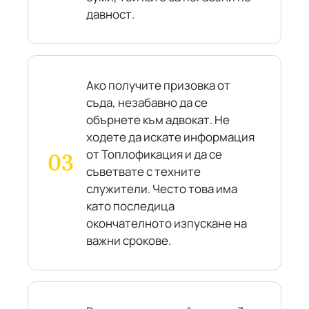
давност.
Ако получите призовка от
съда, незабавно да се
обърнете към адвокат. Не
ходете да искате информация
от Топлофикация и да се
съветвате с техните
служители. Често това има
като последица
окончателното изпускане на
важни срокове.