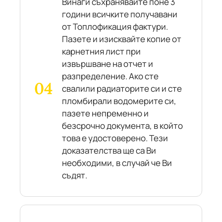
Винаги съхранявайте поне 3
години всичките получавани
от Топлофикация фактури.
Пазете и изисквайте копие от
карнетния лист при
извършване на отчет и
разпределение. Ако сте
свалили радиаторите си и сте
пломбирали водомерите си,
пазете непременно и
безсрочно документа, в който
това е удостоверено. Тези
доказателства ще са Ви
необходими, в случай че Ви
съдят.