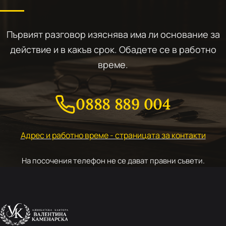
Първият разговор изяснява има ли основание за
действие и в какъв срок. Обадете се в работно
време.
0888 889 004
Адрес и работно време - страницата за контакти
На посочения телефон не се дават правни съвети.