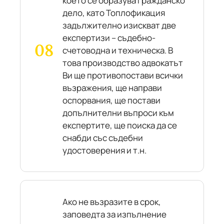
което се образува гражданско
дело, като Топлофикация
задължително изискват две
експертизи – съдебно-
счетоводна и техническа. В
това производство адвокатът
Ви ще противопостави всички
възражения, ще направи
оспорвания, ще постави
допълнителни въпроси към
експертите, ще поиска да се
снабди със съдебни
удостоверения и т.н.
Ако не възразите в срок,
заповедта за изпълнение