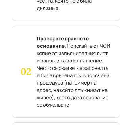
частта, която не е била
дължима.
Проверете правното
основание.
Поискайте от ЧСИ
копие от изпълнителния лист
и заповедта за изпълнение.
Често се оказва, че заповедта
е била връчена при опорочена
процедура (например на
адрес, на който длъжникът не
живее), което дава основание
за обжалване.