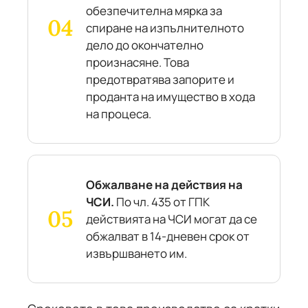
обезпечителна мярка за
спиране на изпълнителното
дело до окончателно
произнасяне. Това
предотвратява запорите и
проданта на имущество в хода
на процеса.
Обжалване на действия на
ЧСИ.
По чл. 435 от ГПК
действията на ЧСИ могат да се
обжалват в 14-дневен срок от
извършването им.