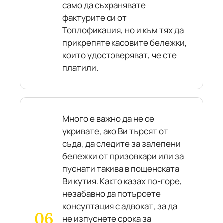
само да съхранявате
фактурите си от
Топлофикация, но и към тях да
прикрепяте касовите бележки,
които удостоверяват, че сте
платили.
Много е важно да не се
укривате, ако Ви търсят от
съда, да следите за залепени
бележки от призовкари или за
пуснати такива в пощенската
Ви кутия. Както казах по-горе,
незабавно да потърсете
консултация с адвокат, за да
не изпуснете срока за