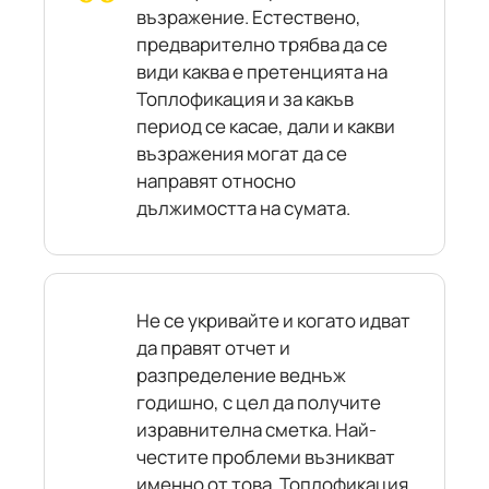
възражение. Естествено,
предварително трябва да се
види каква е претенцията на
Топлофикация и за какъв
период се касае, дали и какви
възражения могат да се
направят относно
дължимостта на сумата.
Не се укривайте и когато идват
да правят отчет и
разпределение веднъж
годишно, с цел да получите
изравнителна сметка. Най-
честите проблеми възникват
именно от това. Топлофикация