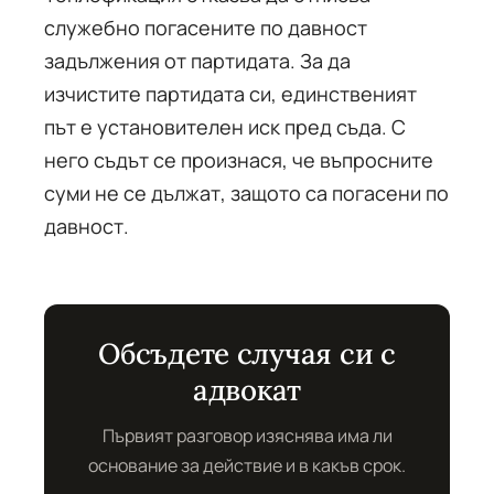
служебно погасените по давност
задължения от партидата. За да
изчистите партидата си, единственият
път е установителен иск пред съда. С
него съдът се произнася, че въпросните
суми не се дължат, защото са погасени по
давност.
Обсъдете случая си с
адвокат
Първият разговор изяснява има ли
основание за действие и в какъв срок.