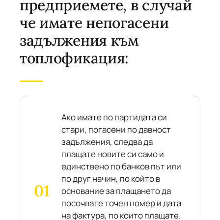
предприемете, в случай
че имате непогасени
задължения към
топлофикация:
Ако имате по партидата си
стари, погасени по давност
задължения, следва да
плащате новите си само и
единствено по банков път или
по друг начин, по който в
основание за плащането да
посочвате точен номер и дата
на фактура, по които плащате.