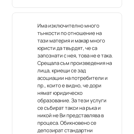
Има изключително много
тънкости по отношение на
тази материя и макар много
юристи да твърдят, че са
запознати с нея, това не е така.
Срещала съм произведения на
лица, криещи се зад
асоциации на потребители и
пр., които е видно, че дори
нямат юридическо
образование. За тези услуги
се събират такси на ръка и
никой не Ви представлява в
процеса. Обикновено се
депозират стандартни