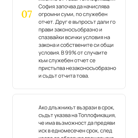
София започва да начислява
огромни суми, по служебен
отчет. Друг е въпросът дали го
прави законосъобразно и
спазвайки всички условия на
закона и собствените си общи
условия. В 99% от случаите
към служебен отчет се
пристъпва незаконосъобразно
и съдът отчита това.
Ако длъжникът възрази в срок,
съдът указва на Топлофикация,
че има възможност да предяви
иск в едномесечен срок, след