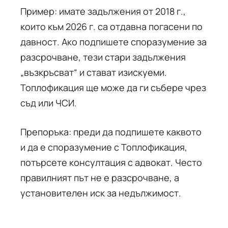
Пример: имате задължения от 2018 г.,
които към 2026 г. са отдавна погасени по
давност. Ако подпишете споразумение за
разсрочване, тези стари задължения
„възкръсват“ и стават изискуеми.
Топлофикация ще може да ги събере чрез
съд или ЧСИ.
Препоръка: преди да подпишете каквото
и да е споразумение с Топлофикация,
потърсете консултация с адвокат. Често
правилният път не е разсрочване, а
установителен иск за недължимост.