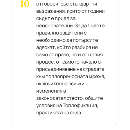
отговори, със стандартни
възражения, които от години
съдът е приел за
неоснователни. За да бъдете
правилно защитени е
необходимо да потърсите
адвокат, който разбира не
само от право, но и от целия
процес, от самото начало от
присъединяване на сградата
към топлопреносната мрежа,
включително всички
изменения в
законодателството, общите
условия на Топлофикация,
практиката на съда.