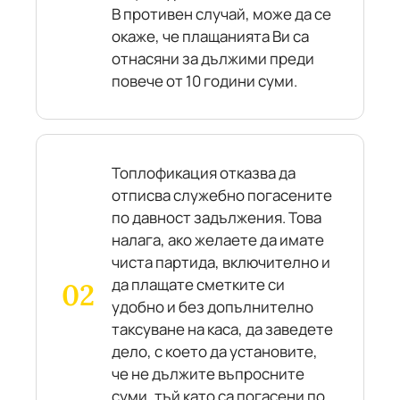
В противен случай, може да се
окаже, че плащанията Ви са
отнасяни за дължими преди
повече от 10 години суми.
Топлофикация отказва да
отписва служебно погасените
по давност задължения. Това
налага, ако желаете да имате
чиста партида, включително и
да плащате сметките си
удобно и без допълнително
таксуване на каса, да заведете
дело, с което да установите,
че не дължите въпросните
суми, тъй като са погасени по