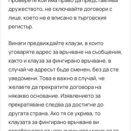
Проверете кой има право да представлява
дружеството, не сключвайте договори с
лице, което не е вписано в търговския
регистър.
Винаги предвиждайте клаузи, в които
уговаряте адрес за връчване на съобщения,
както и клауза за фингирано връчване, в
случай че адресът бъде сменен, без да сте
уведомени. Това е важно в случай, че
желаете да прекратите договора на
някакво основание. Изявлението за
прекратяване следва да достигне до
другата страна. Ако тя се укрива, то
клаузата за фингирано връчване ви
освобождава от невъзможната мисия да го