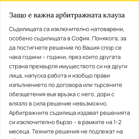
Защо е важна арбитражната клауза
Съдилищата са изключително натоварени,
особено съдилищата в София. Понякога, за
да постигнете решение по Вашия спор се
чака години – години, през които другата
страна прехвърля имуществото си на други
лица, напуска работа и изобщо прави
изпълнението по договора или търсените
обезщетения във връзка с него, дори с
влязло в сила решение невъзможно.
Арбитражните съдилища издават решенията
си изключително бързо – в рамките на 1-2
месеца. Техните решения не подлежат на