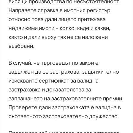
висящи производства по несъстоятелност.
Направете справка в имотния регистър
относно това дали лицето притежава
недвижими имоти – колко, къде и какви,
както и дали върху тях не са наложени
възбрани.
В случай, че търговецът по закон е
задължен да се застрахова, задължително
изисквайте сертификат за валидна
застраховка и доказателства за
заплащането на застрахователните премии.
Проверете дали застраховката е валидна в
съответното застрахователно дружество.