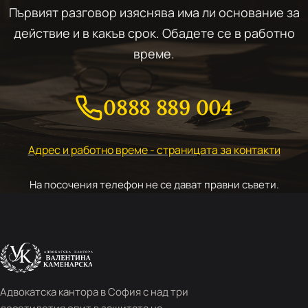
Първият разговор изяснява има ли основание за
действие и в какъв срок. Обадете се в работно
време.
0888 889 004
Адрес и работно време - страницата за контакти
На посочения телефон не се дават правни съвети.
Адвокатска кантора в София с над три