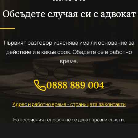
Обсъдете случая си с адвокат
Първият разговор изяснява има ли основание за
действие и в какъв срок. Обадете се в работно
време.
0888 889 004
Адрес и работно време - страницата за контакти
На посочения телефон не се дават правни съвети.