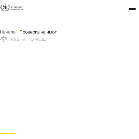
Начало
Проверка на имот
ПРАВНА ПОМОЩ
Проверка на имот
преди покупка –
адвокат в София за
тежести и правни
рискове