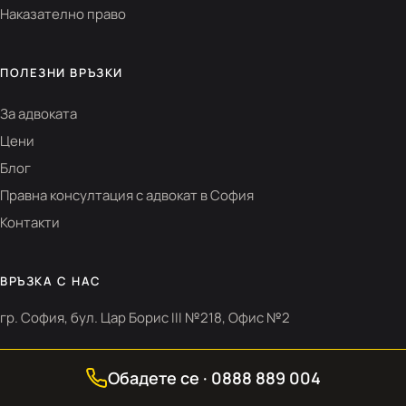
Наказателно право
ПОЛЕЗНИ ВРЪЗКИ
За адвоката
Цени
Блог
Правна консултация с адвокат в София
Контакти
ВРЪЗКА С НАС
гр. София, бул. Цар Борис III №218, Офис №2
0888 889 004
Обадете се · 0888 889 004
office@vkamenarska.com