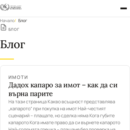
Начало
Блог
БЛОГ
Блог
ИМОТИ
Дадох капаро за имот – как да си
върна парите
На тази страница Какво всъщност представлява
„капарото“ при покупка на имот Най-честият
сценарий – плащате, но сделка няма Кога губите
капарото Кога имате право да си върнете капарото
Най-голямата грешка – плащане без проверка на