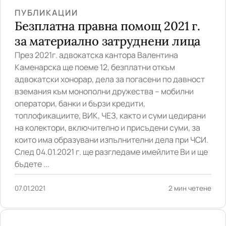
ПУБЛИКАЦИИ
Безплатна правна помощ 2021 г.
за материално затруднени лица
През 2021г. адвокатска кантора Валентина
Каменарска ще поеме 12, безплатни откъм
адвокатски хонорар, дела за погасени по давност
вземания към монополни дружества – мобилни
оператори, банки и бързи кредити,
топлофикациите, ВИК, ЧЕЗ, както и суми цедирани
на колектори, включително и присъдени суми, за
които има образувани изпълнителни дела при ЧСИ.
След 04.01.2021 г. ще разгледаме имейлите Ви и ще
бъдете ...
07.01.2021
2 мин четене