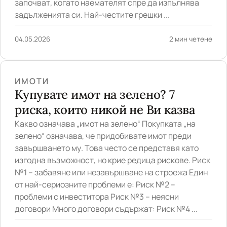
започват, когато наемателят спре да изпълнява
задълженията си. Най-честите грешки ...
04.05.2026
2 мин четене
ИМОТИ
Купувате имот на зелено? 7
риска, които никой не Ви казва
Какво означава „имот на зелено“ Покупката „на
зелено“ означава, че придобивате имот преди
завършването му. Това често се представя като
изгодна възможност, но крие редица рискове. Риск
№1 – забавяне или незавършване на строежа Един
от най-сериозните проблеми е: Риск №2 –
проблеми с инвеститора Риск №3 – неясни
договори Много договори съдържат: Риск №4 ...