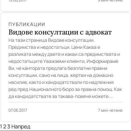
ПУБЛИКАЦИИ
Видове консултации с адвокат
На тази страница Видове консултации.
Предимства и недостатъци. Цени Каква е
разликата между двете и какви са предимствата и
недостатъците Уважаеми клиенти, Информираме
Ви, че кантората предлага безплатни правни
консултации, само на лица, жертви на домашно
насилие, както и кандидатствали по надлежния
ред пред Националното бюро за правна помощ. Как
да кандидатствате за такава-повече можете ...
07.06.2017
7 мин четене
1
2
3
Напред