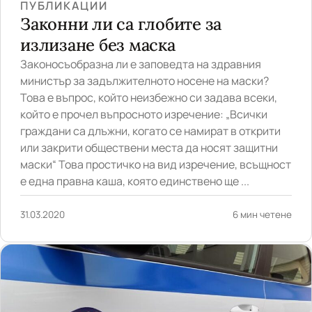
ПУБЛИКАЦИИ
Законни ли са глобите за
излизане без маска
Законосъобразна ли е заповедта на здравния
министър за задължителното носене на маски?
Това е въпрос, който неизбежно си задава всеки,
който е прочел въпросното изречение: „Всички
граждани са длъжни, когато се намират в открити
или закрити обществени места да носят защитни
маски“ Това простичко на вид изречение, всъщност
е една правна каша, която единствено ще ...
31.03.2020
6 мин четене