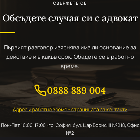
СВЪРЖЕТЕ СЕ
Обсъдете случая си с адвокат
Първият разговор изяснява има ли основание за
действие и в какъв срок. Обадете се в работно
време.
0888 889 004
Адрес и работно време - страницата за контакти
Пон-Пет 10:00-17:00 · гр. София, бул. Цар Борис III №218, Офис
№2