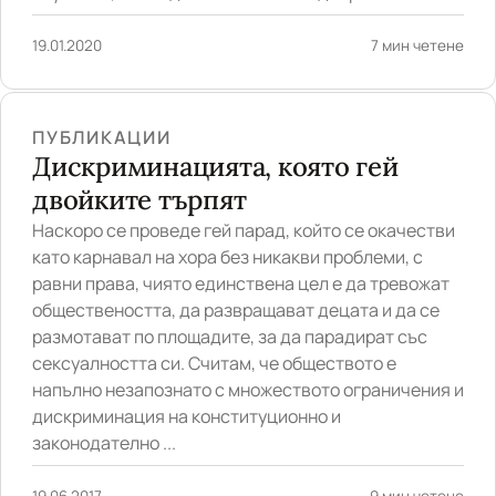
19.01.2020
7 мин четене
ПУБЛИКАЦИИ
Дискриминацията, която гей
двойките търпят
Наскоро се проведе гей пaрад, който се окачестви
като карнавал на хора без никакви проблеми, с
равни права, чиято единствена цел е да тревожат
обществеността, да развращават децата и да се
размотават по площадите, за да парадират със
сексуалността си. Считам, че обществото е
напълно незапознато с множеството ограничения и
дискриминация на конституционно и
законодателно ...
19.06.2017
9 мин четене