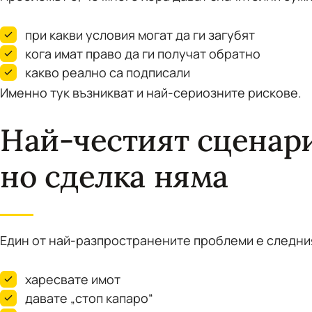
при какви условия могат да ги загубят
кога имат право да ги получат обратно
какво реално са подписали
Именно тук възникват и най-сериозните рискове.
Най-честият сценари
но сделка няма
Един от най-разпространените проблеми е следни
харесвате имот
давате „стоп капаро“