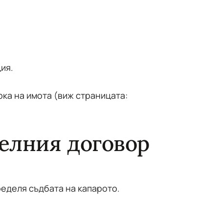
ия.
ка на имота (виж страницата:
елния договор
еделя съдбата на капарото.