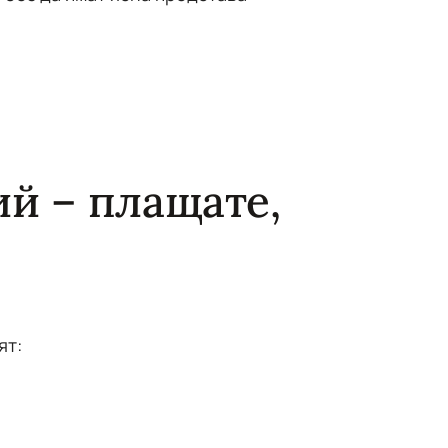
й – плащате,
ят: