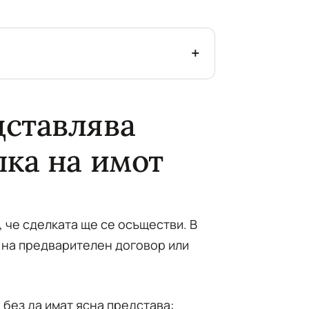
дставлява
пка на имот
, че сделката ще се осъществи. В
 на предварителен договор или
 без да имат ясна представа: