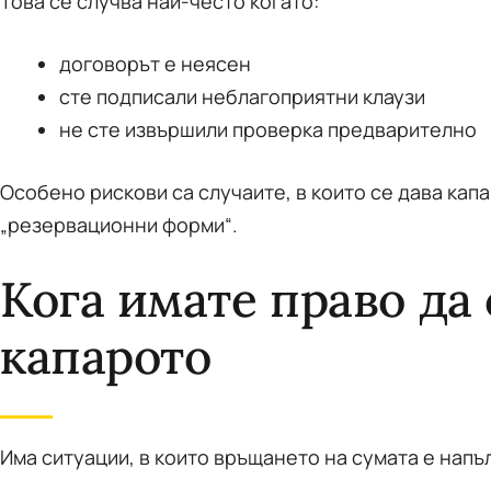
Това се случва най-често когато:
договорът е неясен
сте подписали неблагоприятни клаузи
не сте извършили проверка предварително
Особено рискови са случаите, в които се дава капа
„резервационни форми“.
Кога имате право да
капарото
Има ситуации, в които връщането на сумата е нап