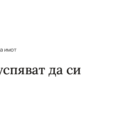
а имот
успяват да си