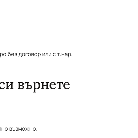
ро без договор или с т.нар.
 си върнете
ълно възможно.