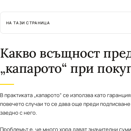
НА ТАЗИ СТРАНИЦА
Какво всъщност пре
„капарото“ при поку
В практиката „капарото“ се използва като гаранция
повечето случаи то се дава още преди подписване
заедно с него.
Проблемът е, че много хора дават значителни суми