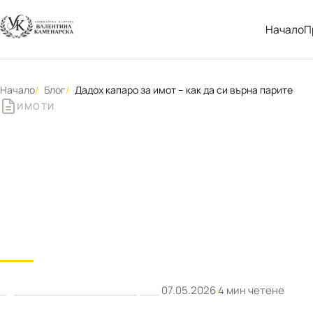
Начало
П
Начало
Блог
Дадох капаро за имот – как да си върна парите
ИМОТИ
Дадох капаро за
парите
Адвокат Валентина Каменарска
·
07.05.2026
·
4 мин четене