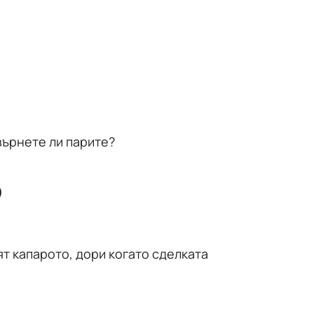
върнете ли парите?
о
т капарото, дори когато сделката