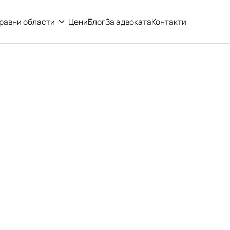
равни области
Цени
Блог
За адвоката
Контакти
 имот – как да 