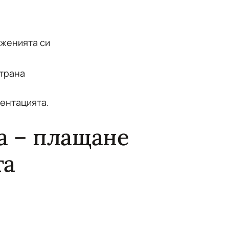
лженията си
страна
ментацията.
а – плащане
та