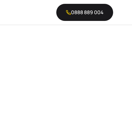
0888 889 004
си върна