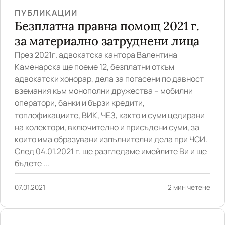
ПУБЛИКАЦИИ
Безплатна правна помощ 2021 г.
за материално затруднени лица
През 2021г. адвокатска кантора Валентина
Каменарска ще поеме 12, безплатни откъм
адвокатски хонорар, дела за погасени по давност
вземания към монополни дружества – мобилни
оператори, банки и бързи кредити,
топлофикациите, ВИК, ЧЕЗ, както и суми цедирани
на колектори, включително и присъдени суми, за
които има образувани изпълнителни дела при ЧСИ.
След 04.01.2021 г. ще разгледаме имейлите Ви и ще
бъдете ...
07.01.2021
2 мин четене