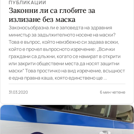
ПУБЛИКАЦИИ
Законни ли са глобите за
излизане без маска
Законосъобразна ли е заповедта на здравния
министър за задължителното носене на маски?
Това е въпрос, който неизбежно си задава всеки,
който е прочел въпросното изречение: „Всички
граждани са длъжни, когато се намират в открити
или закрити обществени места да носят защитни
маски“ Това простичко на вид изречение, всъщност
е една правна каша, която единствено ще ...
31.03.2020
6 мин четене