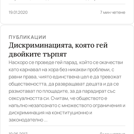
19.01.2020
7 мин четене
ПУБЛИКАЦИИ
Дискриминацията, която гей
двойките търпят
Наскоро се проведе гей пaрад, който се окачестви
като карнавал на хора без никакви проблеми, с
равни права, чиято единствена цел е да тревожат
обществеността, да развращават децата и да се
размотават по площадите, за да парадират със
сексуалността си. Считам, че обществото е
напълно незапознато с множеството ограничения и
дискриминация на конституционно и
законодателно ...
19.06.2017
9 мин четене