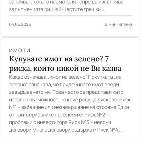
започват, когато наемателят спре да изпълнява
задълженията си. Най-честите грешки ...
04.05.2026
2 мин четене
ИМОТИ
Купувате имот на зелено? 7
риска, които никой не Ви казва
Какво означава „имот на зелено“ Покупката „на
зелено“ означава, че придобивате имот преди
завършването му. Това често се представя като
изгодна възможност, но крие редица рискове. Риск
№1 – забавяне или незавършване на строежа Един
от най-сериозните проблеми е: Риск №2 –
проблеми с инвеститора Риск №3 – неясни
договори Много договори съдържат: Риск №4 ...