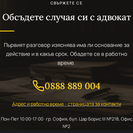
СВЪРЖЕТЕ СЕ
Обсъдете случая си с адвокат
Първият разговор изяснява има ли основание за
действие и в какъв срок. Обадете се в работно
време.
0888 889 004
Адрес и работно време - страницата за контакти
Пон-Пет 10:00-17:00 · гр. София, бул. Цар Борис III №218, Офис
№2