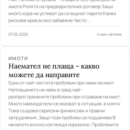
имота Ролята на предварителния договор Защо
много хора не успяват да си върнат парите Какви
рискове крие всяко забавяне Често ...
07.05.2026
4 мин четене
ИМОТИ
Наемател не плаща – какво
можете да направите
Един от най-честите проблеми при наем на имот
Неплащането на наем е сред най-
разпространените проблеми при отдаване на имот.
Много наемодатели се оказват в ситуация, в която:
Това създава сериозни финансови и правни
затруднения. Защо този проблем се подценява В
началото всичко изглежда нормално: Проблемите