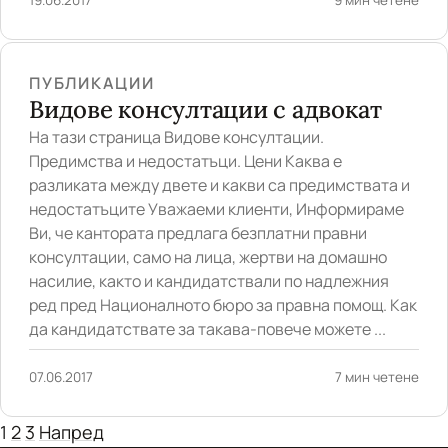
ПУБЛИКАЦИИ
Видове консултации с адвокат
На тази страница Видове консултации.
Предимства и недостатъци. Цени Каква е
разликата между двете и какви са предимствата и
недостатъците Уважаеми клиенти, Информираме
Ви, че кантората предлага безплатни правни
консултации, само на лица, жертви на домашно
насилие, както и кандидатствали по надлежния
ред пред Националното бюро за правна помощ. Как
да кандидатствате за такава-повече можете ...
07.06.2017
7 мин четене
1
2
3
Напред