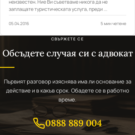
неизвестен. Ние Ви съветваме никога да не
заплащате туристическата услуга, преди ...
05.04.2016
5 мин четене
СВЪРЖЕТЕ СЕ
Обсъдете случая си с адвокат
Първият разговор изяснява има ли основание за
действие и в какъв срок. Обадете се в работно
време.
0888 889 004