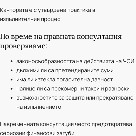
Кантората е с утвърдена практика в
изпълнителния процес.
По време на правната консултация
проверяваме:
законосъобразността на действията на ЧСИ
дължими ли са претендираните суми
има ли изтекла погасителна давност
налице ли са прекомерни такси и разноски
възможностите за защита или прекратяване
на изпълнението
Навременната консултация често предотвратява
сериозни финансови загуби.