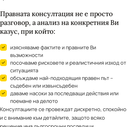
Правната консултация не е просто
разговор, а анализ на конкретния Ви
казус, при който:
изясняваме фактите и правните Ви
възможности
посочваме рисковете и реалистичния изход от
ситуацията
обсъждаме най-подходящия правен път –
съдебен или извънсъдебен
даваме насоки за последващи действия или
поемане на делото
Консултациите се провеждат дискретно, спокойно
и с внимание към детайлите, защото всяко
решение има дългосрочни последици.