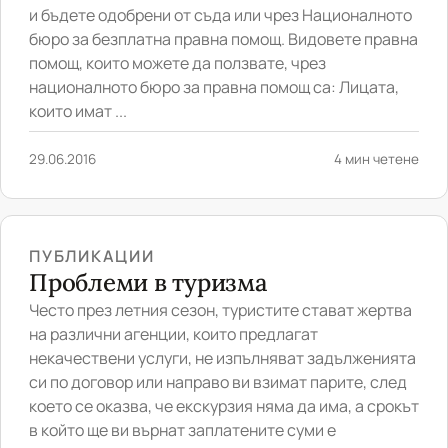
и бъдете одобрени от съда или чрез Националното
бюро за безплатна правна помощ. Видовете правна
помощ, които можете да ползвате, чрез
националното бюро за правна помощ са: Лицата,
които имат ...
29.06.2016
4 мин четене
ПУБЛИКАЦИИ
Проблеми в туризма
Често през летния сезон, туристите стават жертва
на различни агенции, които предлагат
некачествени услуги, не изпълняват задълженията
си по договор или направо ви взимат парите, след
което се оказва, че екскурзия няма да има, а срокът
в който ще ви върнат заплатените суми е