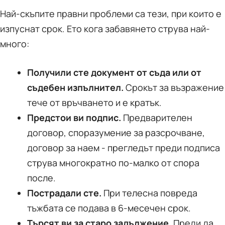
Най-скъпите правни проблеми са тези, при които е
изпуснат срок. Ето кога забавянето струва най-
много:
Получили сте документ от съда или от
съдебен изпълнител.
Срокът за възражение
тече от връчването и е кратък.
Предстои ви подпис.
Предварителен
договор, споразумение за разсрочване,
договор за наем - прегледът преди подписа
струва многократно по-малко от спора
после.
Пострадали сте.
При телесна повреда
тъжбата се подава в 6-месечен срок.
Търсят ви за старо задължение.
Преди да