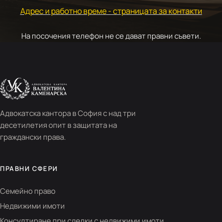
Адрес и работно време - страницата за контакти
На посочения телефон не се дават правни съвети.
Адвокатска кантора в София с над три
десетилетия опит в защитата на
граждански права.
ПРАВНИ СФЕРИ
Семейно право
Недвижими имоти
Консултиране при сделки с недвижими имоти