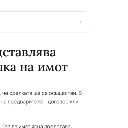
дставлява
пка на имот
, че сделката ще се осъществи. В
 на предварителен договор или
 без да имат ясна представа: