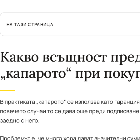
НА ТАЗИ СТРАНИЦА
Какво всъщност пре
„капарото“ при поку
В практиката „капарото“ се използва като гаранция
повечето случаи то се дава още преди подписване
заедно с него.
Проблемът е, че много хора дават значителни суми