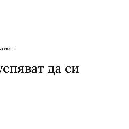
а имот
успяват да си