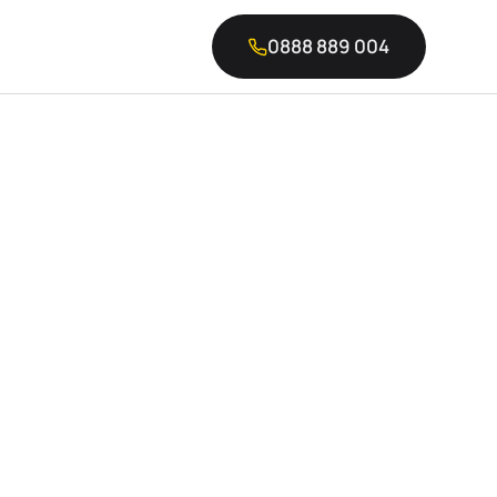
0888 889 004
си върна