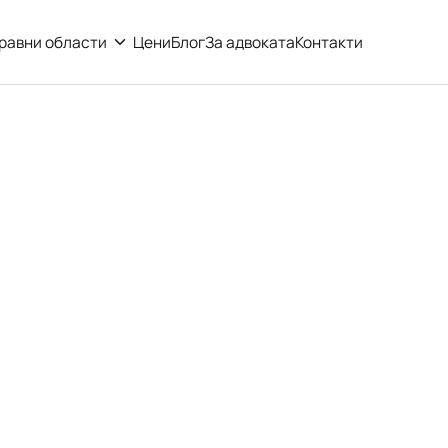
равни области
Цени
Блог
За адвоката
Контакти
 имот – как да 