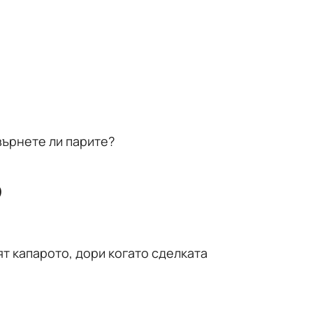
върнете ли парите?
о
т капарото, дори когато сделката