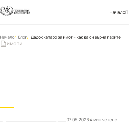
Начало
П
Начало
Блог
Дадох капаро за имот – как да си върна парите
ИМОТИ
Дадох капаро за
парите
Адвокат Валентина Каменарска
·
07.05.2026
·
4 мин четене