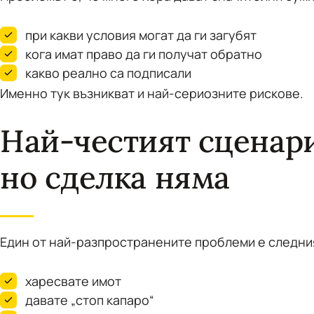
при какви условия могат да ги загубят
кога имат право да ги получат обратно
какво реално са подписали
Именно тук възникват и най-сериозните рискове.
Най-честият сценари
но сделка няма
Един от най-разпространените проблеми е следни
харесвате имот
давате „стоп капаро“