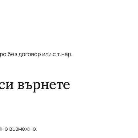
ро без договор или с т.нар.
 си върнете
ълно възможно.