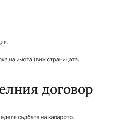
ия.
ка на имота (виж страницата:
елния договор
еделя съдбата на капарото.