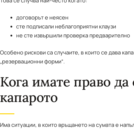
Това се случва най-често когато:
договорът е неясен
сте подписали неблагоприятни клаузи
не сте извършили проверка предварително
Особено рискови са случаите, в които се дава капа
„резервационни форми“.
Кога имате право да
капарото
Има ситуации, в които връщането на сумата е нап