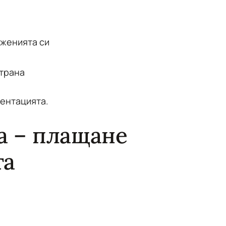
лженията си
страна
ментацията.
а – плащане
та