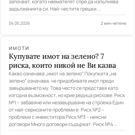
започват, когато наемателят спре да изпълнява
задълженията си. Най-честите грешки ...
04.05.2026
2 мин четене
ИМОТИ
Купувате имот на зелено? 7
риска, които никой не Ви казва
Какво означава „имот на зелено“ Покупката „на
зелено“ означава, че придобивате имот преди
завършването му. Това често се представя като
изгодна възможност, но крие редица рискове. Риск
№1 – забавяне или незавършване на строежа Един
от най-сериозните проблеми е: Риск №2 –
проблеми с инвеститора Риск №3 – неясни
договори Много договори съдържат: Риск №4 ...