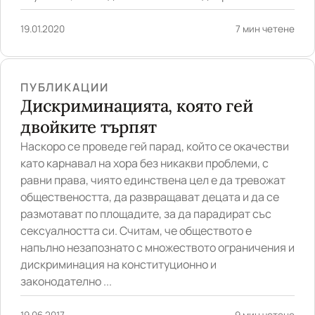
19.01.2020
7 мин четене
ПУБЛИКАЦИИ
Дискриминацията, която гей
двойките търпят
Наскоро се проведе гей пaрад, който се окачестви
като карнавал на хора без никакви проблеми, с
равни права, чиято единствена цел е да тревожат
обществеността, да развращават децата и да се
размотават по площадите, за да парадират със
сексуалността си. Считам, че обществото е
напълно незапознато с множеството ограничения и
дискриминация на конституционно и
законодателно ...
19.06.2017
9 мин четене