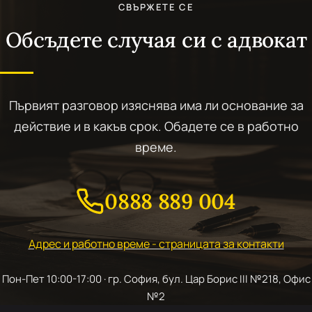
СВЪРЖЕТЕ СЕ
Обсъдете случая си с адвокат
Първият разговор изяснява има ли основание за
действие и в какъв срок. Обадете се в работно
време.
0888 889 004
Адрес и работно време - страницата за контакти
Пон-Пет 10:00-17:00 · гр. София, бул. Цар Борис III №218, Офис
№2