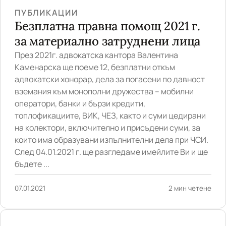
ПУБЛИКАЦИИ
Безплатна правна помощ 2021 г.
за материално затруднени лица
През 2021г. адвокатска кантора Валентина
Каменарска ще поеме 12, безплатни откъм
адвокатски хонорар, дела за погасени по давност
вземания към монополни дружества – мобилни
оператори, банки и бързи кредити,
топлофикациите, ВИК, ЧЕЗ, както и суми цедирани
на колектори, включително и присъдени суми, за
които има образувани изпълнителни дела при ЧСИ.
След 04.01.2021 г. ще разгледаме имейлите Ви и ще
бъдете ...
07.01.2021
2 мин четене