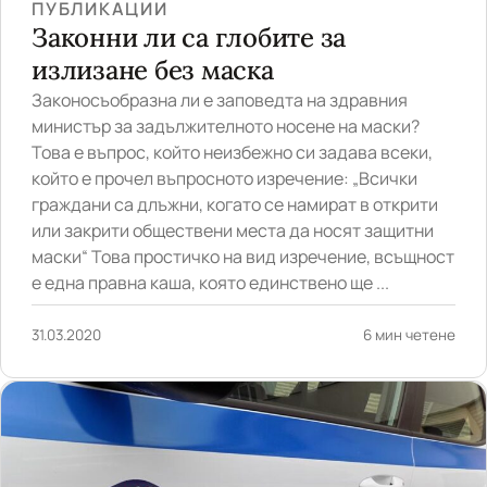
ПУБЛИКАЦИИ
Законни ли са глобите за
излизане без маска
Законосъобразна ли е заповедта на здравния
министър за задължителното носене на маски?
Това е въпрос, който неизбежно си задава всеки,
който е прочел въпросното изречение: „Всички
граждани са длъжни, когато се намират в открити
или закрити обществени места да носят защитни
маски“ Това простичко на вид изречение, всъщност
е една правна каша, която единствено ще ...
31.03.2020
6 мин четене