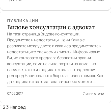
ПУБЛИКАЦИИ
Видове консултации с адвокат
На тази страница Видове консултации.
Предимства и недостатъци. Цени Каква е
разликата между двете и какви са предимствата и
недостатъците Уважаеми клиенти, Информираме
Ви, че кантората предлага безплатни правни
консултации, само на лица, жертви на домашно
насилие, както и кандидатствали по надлежния
ред пред Националното бюро за правна помощ. Как
да кандидатствате за такава-повече можете ...
07.06.2017
7 мин четене
1
2
3
Напред