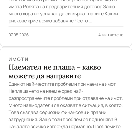
имота Ролята на предварителния договор Защо
много хора не успяват да си върнат парите Какви
рискове крие всяко забавяне Често ...
07.05.2026
4 мин четене
ИМОТИ
Наемател не плаща – какво
можете да направите
Един от най-честите проблеми при наем на имот
Неплащането на наем е сред най-
разпространените проблеми при отдаване на имот.
Много наемодатели се оказват в ситуация, в която:
Това създава сериозни финансови и правни
затруднения. Защо този проблем се подценява В
началото всичко изглежда нормално: Проблемите