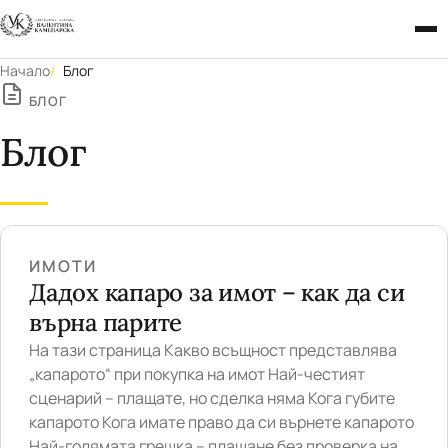
Начало
Блог
БЛОГ
Блог
ИМОТИ
Дадох капаро за имот – как да си
върна парите
На тази страница Какво всъщност представлява
„капарото“ при покупка на имот Най-честият
сценарий – плащате, но сделка няма Кога губите
капарото Кога имате право да си върнете капарото
Най-голямата грешка – плащане без проверка на