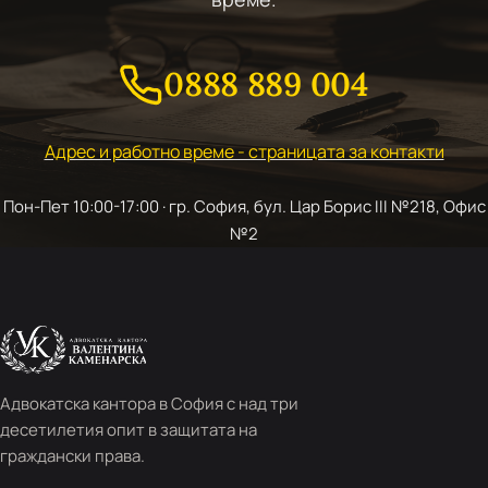
0888 889 004
Адрес и работно време - страницата за контакти
Пон-Пет 10:00-17:00 · гр. София, бул. Цар Борис III №218, Офис
№2
Адвокатска кантора в София с над три
десетилетия опит в защитата на
граждански права.