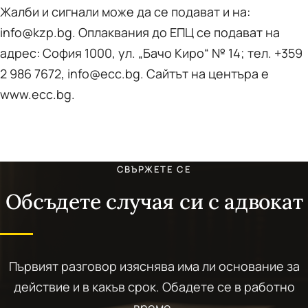
Жалби и сигнали може да се подават и на:
info@kzp.bg. Оплаквания до ЕПЦ се подават на
адрес: София 1000, ул. „Бачо Киро“ № 14; тел. +359
2 986 7672, info@ecc.bg. Сайтът на центъра е
www.ecc.bg.
СВЪРЖЕТЕ СЕ
Обсъдете случая си с адвокат
Първият разговор изяснява има ли основание за
действие и в какъв срок. Обадете се в работно
време.