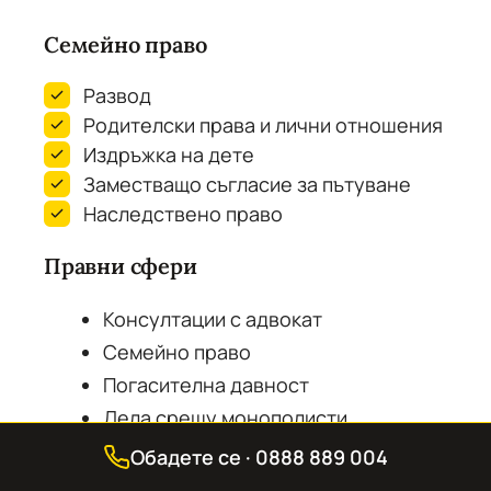
Семейно право
Развод
Родителски права и лични отношения
Издръжка на дете
Заместващо съгласие за пътуване
Наследствено право
Правни сфери
Консултации с адвокат
Семейно право
Погасителна давност
Дела срещу монополисти
Дела срещу кредитори
Обадете се · 0888 889 004
Недвижими имоти