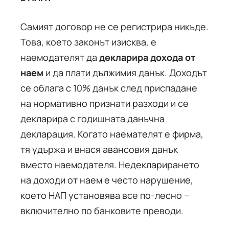
Самият договор не се регистрира никъде.
Това, което законът изисква, е
наемодателят да
декларира дохода от
наем
и да плати дължимия данък. Доходът
се облага с 10% данък след приспадане
на нормативно признати разходи и се
декларира с годишната данъчна
декларация. Когато наемателят е фирма,
тя удържа и внася авансовия данък
вместо наемодателя. Недекларирането
на доходи от наем е често нарушение,
което НАП установява все по-лесно –
включително по банковите преводи.