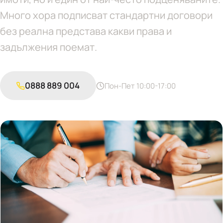
Много хора подписват стандартни договори
без реална представа какви права и
задължения поемат.
0888 889 004
Пон-Пет 10:00-17:00