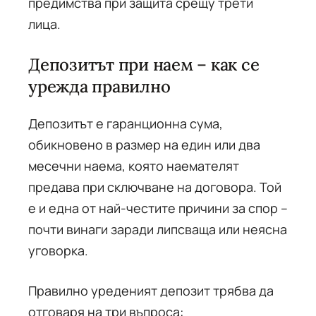
предимства при защита срещу трети
лица.
Депозитът при наем – как се
урежда правилно
Депозитът е гаранционна сума,
обикновено в размер на един или два
месечни наема, която наемателят
предава при сключване на договора. Той
е и една от най-честите причини за спор –
почти винаги заради липсваща или неясна
уговорка.
Правилно уреденият депозит трябва да
отговаря на три въпроса: