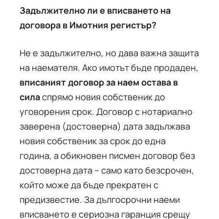
Задължително ли е вписването на
договора в Имотния регистър?
Не е задължително, но дава важна защита
на наемателя. Ако имотът бъде продаден,
вписаният договор за наем остава в
сила
спрямо новия собственик до
уговорения срок. Договор с нотариално
заверена (достоверна) дата задължава
новия собственик за срок до една
година, а обикновен писмен договор без
достоверна дата – само като безсрочен,
който може да бъде прекратен с
предизвестие. За дългосрочни наеми
вписването е сериозна гаранция срещу