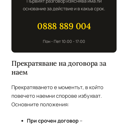
Първият разговор изяснява има ли
основание за действие и в какъв срок.
0888 889 004
Пон - Пет 10:00 - 17:00
Прекратяване на договора за
наем
Прекратяването е моментът, в който
повечето наемни спорове избухват.
Основните положения:
При срочен договор
–