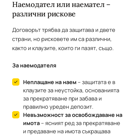
Наемодател или наемател –
различни рискове
Договорът трябва да защитава и двете
страни, но рисковете им са различни,
както и клаузите, които ги пазят, също.
За наемодателя
Неплащане на наем
– защитата е в
клаузите за неустойка, основанията
за прекратяване при забава и
правилно уреден депозит.
Невъзможност за освобождаване на
имота
– ясният ред за прекратяване
и предаване на имота съкращава