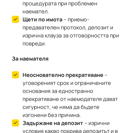
процедурата при проблемен
наемател.
Щети по имота
– приемо-
предавателен протокол, депозит и
изрична клауза за отговорността при
повреди.
За наемателя
Неоснователно прекратяване
–
уговореният срок и ограничените
основания за едностранно
прекратяване от наемодателя дават
сигурност, че няма да бъдете
изгонени без причина.
Задържане на депозит
– изрични
условия какво покрива депозитът и в