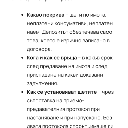
Какво покрива
– щети по имота,
неплатени консумативи, неплатен
наем. Депозитът обезпечава само
това, което е изрично записано в
договора.
Кога и как се връща
– в какъв срок
след предаване на имота и след
приспадане на какви доказани
задължения.
Как се установяват щетите
– чрез
съпоставка на приемо-
предавателния протокол при
настаняване и при напускане. Без
двата протокола спорът „имаше ли