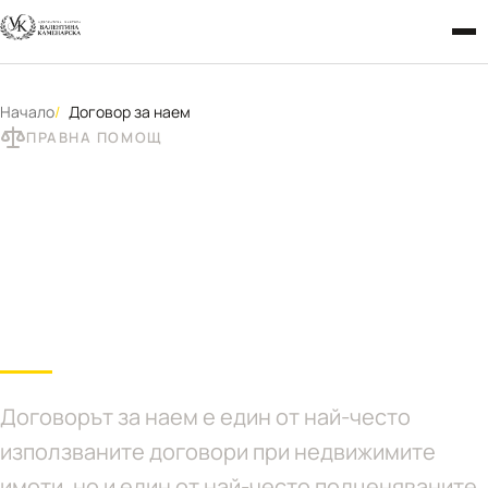
Начало
Договор за наем
ПРАВНА ПОМОЩ
Договор за наем на имот
– права, задължения и
защита при спор
Договорът за наем е един от най-често
използваните договори при недвижимите
имоти, но и един от най-често подценяваните.