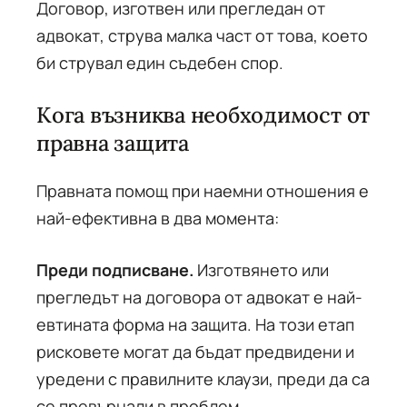
Договор, изготвен или прегледан от
адвокат, струва малка част от това, което
би струвал един съдебен спор.
Кога възниква необходимост от
правна защита
Правната помощ при наемни отношения е
най-ефективна в два момента:
Преди подписване.
Изготвянето или
прегледът на договора от адвокат е най-
евтината форма на защита. На този етап
рисковете могат да бъдат предвидени и
уредени с правилните клаузи, преди да са
се превърнали в проблем.