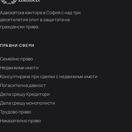
Адвокатска кантора в София с над три
десетилетия опит в защитата на
граждански права.
ПРАВНИ СФЕРИ
Семейно право
Недвижими имоти
Консултиране при сделки с недвижими имоти
Погасителна давност
Дела срещу Кредитори
Дела срещу монополисти
Трудово право
Наказателно право