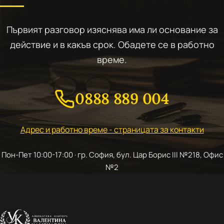
Първият разговор изяснява има ли основание за
действие и в какъв срок. Обадете се в работно
време.
0888 889 004
Адрес и работно време - страницата за контакти
Пон-Пет 10:00-17:00 · гр. София, бул. Цар Борис III №218, Офис
№2